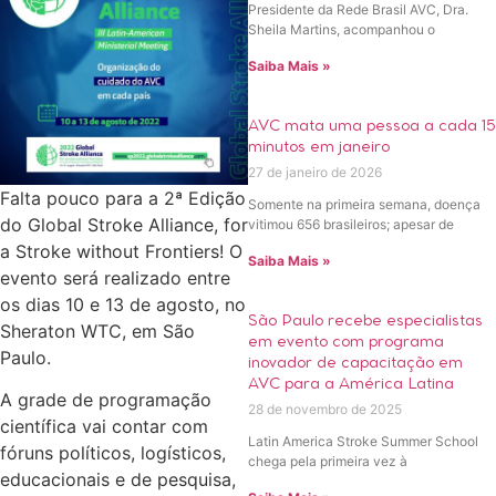
Presidente da Rede Brasil AVC, Dra.
Sheila Martins, acompanhou o
Saiba Mais »
AVC mata uma pessoa a cada 15
minutos em janeiro
27 de janeiro de 2026
Falta pouco para a 2ª Edição
Somente na primeira semana, doença
do Global Stroke Alliance, for
vitimou 656 brasileiros; apesar de
a Stroke without Frontiers! O
Saiba Mais »
evento será realizado entre
os dias 10 e 13 de agosto, no
São Paulo recebe especialistas
Sheraton WTC, em São
em evento com programa
Paulo.
inovador de capacitação em
AVC para a América Latina
A grade de programação
28 de novembro de 2025
científica vai contar com
Latin America Stroke Summer School
fóruns políticos, logísticos,
chega pela primeira vez à
educacionais e de pesquisa,