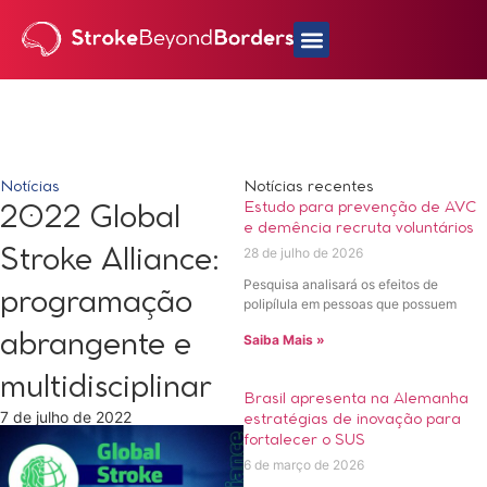
Notícias
Notícias recentes
Estudo para prevenção de AVC
2022 Global
e demência recruta voluntários
28 de julho de 2026
Stroke Alliance:
Pesquisa analisará os efeitos de
programação
polipílula em pessoas que possuem
abrangente e
Saiba Mais »
multidisciplinar
Brasil apresenta na Alemanha
7 de julho de 2022
estratégias de inovação para
fortalecer o SUS
6 de março de 2026