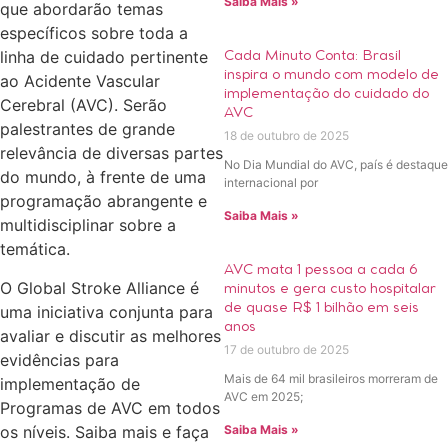
Saiba Mais »
que abordarão temas
específicos sobre toda a
linha de cuidado pertinente
Cada Minuto Conta: Brasil
inspira o mundo com modelo de
ao Acidente Vascular
implementação do cuidado do
Cerebral (AVC). Serão
AVC
palestrantes de grande
18 de outubro de 2025
relevância de diversas partes
No Dia Mundial do AVC, país é destaque
do mundo, à frente de uma
internacional por
programação abrangente e
Saiba Mais »
multidisciplinar sobre a
temática.
AVC mata 1 pessoa a cada 6
O Global Stroke Alliance é
minutos e gera custo hospitalar
de quase R$ 1 bilhão em seis
uma iniciativa conjunta para
anos
avaliar e discutir as melhores
17 de outubro de 2025
evidências para
Mais de 64 mil brasileiros morreram de
implementação de
AVC em 2025;
Programas de AVC em todos
os níveis. Saiba mais e faça
Saiba Mais »