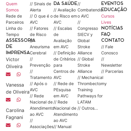
Quem
// Sinais de
//
DA SAÚDE
EVENTOS
Somos
Alerta
// Avaliação
Combatendo
EDUCAÇÃO
Rede de
// O que é o
de Risco em
o AVC
Cursos
Parceiros
AVC
AVC
//
Lives
Linha do
// Fatores
// Escalas
Congresso
NOTÍCIAS
Tempo
de Risco
de
SIECV y
FAQ
//
Avaliação
Global
ASSESSORIA
CONTATO
Aneurisma
em AVC
Stroke
// Fale
DE
Cerebral
// Definição
Alliance
Conosco
IMPRENSA
Victor
//
de Critérios
// Global
//
Prevenção
para
Stroke
Newsletter
Oliveira
//
Centros de
Alliance
// Parcerias
Tratamento
AVC
// Mechanical
// Após o
// Rede de
Thrombectomy
Vanessa
AVC
PEsquisa
Training
de Oliveira
// Rede
em AVC
Pathways for
Nacional de
// Rede
LATAM
Atendimento
Nacional de
// Outros...
Carolina
ao AVC
Atendimento
Fagnani
//
ao AVC
Associações
// Manual