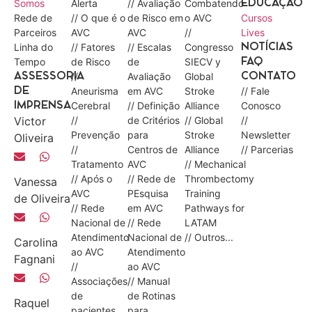
Somos
Alerta
// Avaliação
Combatendo
EDUCAÇÃO
Rede de
// O que é o
de Risco em
o AVC
Cursos
Parceiros
AVC
AVC
//
Lives
Linha do
// Fatores
// Escalas
Congresso
NOTÍCIAS
Tempo
de Risco
de
SIECV y
FAQ
//
Avaliação
Global
ASSESSORIA
CONTATO
Aneurisma
em AVC
Stroke
// Fale
DE
Cerebral
// Definição
Alliance
Conosco
IMPRENSA
Victor
//
de Critérios
// Global
//
Prevenção
para
Stroke
Newsletter
Oliveira
//
Centros de
Alliance
// Parcerias
Tratamento
AVC
// Mechanical
// Após o
// Rede de
Thrombectomy
Vanessa
AVC
PEsquisa
Training
de Oliveira
// Rede
em AVC
Pathways for
Nacional de
// Rede
LATAM
Atendimento
Nacional de
// Outros...
Carolina
ao AVC
Atendimento
Fagnani
//
ao AVC
Associações
// Manual
de
de Rotinas
Raquel
pacientes
para