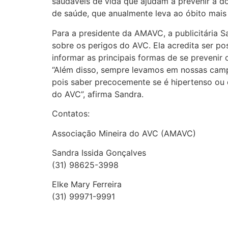
saudáveis de vida que ajudam a prevenir a d
de saúde, que anualmente leva ao óbito mais 
Para a presidente da AMAVC, a publicitária S
sobre os perigos do AVC. Ela acredita ser po
informar as principais formas de se prevenir 
“Além disso, sempre levamos em nossas campan
pois saber precocemente se é hipertenso ou d
do AVC”, afirma Sandra.
Contatos:
Associação Mineira do AVC (AMAVC)
Sandra Issida Gonçalves
(31) 98625-3998
Elke Mary Ferreira
(31) 99971-9991