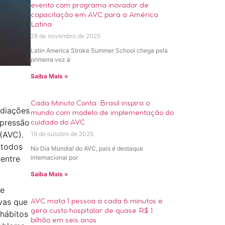
evento com programa inovador de
capacitação em AVC para a América
Latina
28 de novembro de 2025
Latin America Stroke Summer School chega pela
primeira vez à
Saiba Mais »
Cada Minuto Conta: Brasil inspira o
diações
mundo com modelo de implementação do
 pressão
cuidado do AVC
 (AVC).
18 de outubro de 2025
 todos
No Dia Mundial do AVC, país é destaque
internacional por
 entre
Saiba Mais »
de
vas que
AVC mata 1 pessoa a cada 6 minutos e
gera custo hospitalar de quase R$ 1
 hábitos
bilhão em seis anos