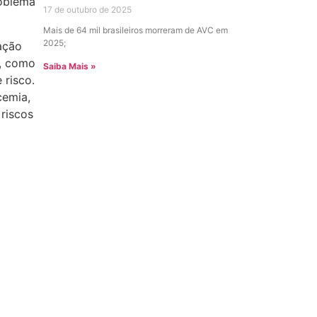
roblema
17 de outubro de 2025
Mais de 64 mil brasileiros morreram de AVC em
2025;
ação
s, como
Saiba Mais »
 risco.
cemia,
 riscos