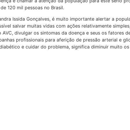
oença e chamar a atenção da população para este sério p
de 120 mil pessoas no Brasil.
andra Issida Gonçalves, é muito importante alertar a popul
ssível salvar muitas vidas com ações relativamente simple
o AVC, divulgar os sintomas da doença e seus os fatores de
has profissionais para aferição de pressão arterial e gli
iabético e cuidar do problema, significa diminuir muito os