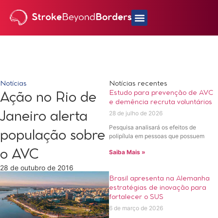
Notícias
Notícias recentes
Estudo para prevenção de AVC
Ação no Rio de
e demência recruta voluntários
28 de julho de 2026
Janeiro alerta
Pesquisa analisará os efeitos de
população sobre
polipílula em pessoas que possuem
o AVC
Saiba Mais »
28 de outubro de 2016
Brasil apresenta na Alemanha
estratégias de inovação para
fortalecer o SUS
6 de março de 2026