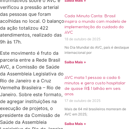
informativos sobre o AVC e
Saiba Mais »
verificou a pressão arterial
das pessoas que foram
Cada Minuto Conta: Brasil
acolhidas no local. O balanço
inspira o mundo com modelo de
implementação do cuidado do
da ação totalizou 422
AVC
atendimentos, realizado das
18 de outubro de 2025
9h às 17h.
No Dia Mundial do AVC, país é destaque
Este movimento é fruto da
internacional por
parceria entre a Rede Brasil
Saiba Mais »
AVC, a Comissão de Saúde
da Assembleia Legislativa do
AVC mata 1 pessoa a cada 6
Rio de Janeiro e a Cruz
minutos e gera custo hospitalar
Vermelha Brasileira – Rio de
de quase R$ 1 bilhão em seis
Janeiro. Sobre este formato,
anos
de agregar instituições na
17 de outubro de 2025
execução de projetos, o
Mais de 64 mil brasileiros morreram de
AVC em 2025;
presidente da Comissão de
Saúde da Assembleia
Saiba Mais »
Legislativa do Rio de Janeiro,