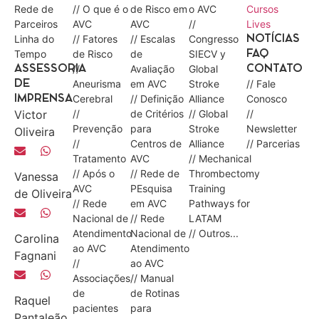
Rede de
// O que é o
de Risco em
o AVC
Cursos
Parceiros
AVC
AVC
//
Lives
Linha do
// Fatores
// Escalas
Congresso
NOTÍCIAS
Tempo
de Risco
de
SIECV y
FAQ
//
Avaliação
Global
ASSESSORIA
CONTATO
Aneurisma
em AVC
Stroke
// Fale
DE
Cerebral
// Definição
Alliance
Conosco
IMPRENSA
Victor
//
de Critérios
// Global
//
Prevenção
para
Stroke
Newsletter
Oliveira
//
Centros de
Alliance
// Parcerias
Tratamento
AVC
// Mechanical
// Após o
// Rede de
Thrombectomy
Vanessa
AVC
PEsquisa
Training
de Oliveira
// Rede
em AVC
Pathways for
Nacional de
// Rede
LATAM
Atendimento
Nacional de
// Outros...
Carolina
ao AVC
Atendimento
Fagnani
//
ao AVC
Associações
// Manual
de
de Rotinas
Raquel
pacientes
para
Pantaleão