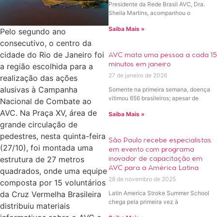
Presidente da Rede Brasil AVC, Dra.
Sheila Martins, acompanhou o
Saiba Mais »
Pelo segundo ano
consecutivo, o centro da
cidade do Rio de Janeiro foi
AVC mata uma pessoa a cada 15
minutos em janeiro
a região escolhida para a
27 de janeiro de 2026
realização das ações
alusivas à Campanha
Somente na primeira semana, doença
vitimou 656 brasileiros; apesar de
Nacional de Combate ao
AVC. Na Praça XV, área de
Saiba Mais »
grande circulação de
pedestres, nesta quinta-feira
São Paulo recebe especialistas
(27/10), foi montada uma
em evento com programa
estrutura de 27 metros
inovador de capacitação em
AVC para a América Latina
quadrados, onde uma equipe
28 de novembro de 2025
composta por 15 voluntários
Latin America Stroke Summer School
da Cruz Vermelha Brasileira
chega pela primeira vez à
distribuiu materiais