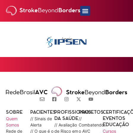
Apoio
SOBRE
PACIENTES
PROFISSIONAIS
PROJETOS
CERTIFICAÇ
Quem
// Sinais de
//
DA SAÚDE
EVENTOS
Somos
Alerta
// Avaliação
Combatendo
EDUCAÇÃO
Rede de
// O que é o
de Risco em
o AVC
Cursos