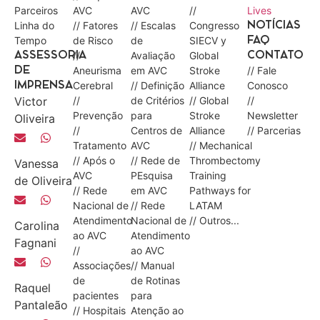
Parceiros
AVC
AVC
//
Lives
Linha do
// Fatores
// Escalas
Congresso
NOTÍCIAS
Tempo
de Risco
de
SIECV y
FAQ
//
Avaliação
Global
ASSESSORIA
CONTATO
Aneurisma
em AVC
Stroke
// Fale
DE
Cerebral
// Definição
Alliance
Conosco
IMPRENSA
Victor
//
de Critérios
// Global
//
Prevenção
para
Stroke
Newsletter
Oliveira
//
Centros de
Alliance
// Parcerias
Tratamento
AVC
// Mechanical
// Após o
// Rede de
Thrombectomy
Vanessa
AVC
PEsquisa
Training
de Oliveira
// Rede
em AVC
Pathways for
Nacional de
// Rede
LATAM
Atendimento
Nacional de
// Outros...
Carolina
ao AVC
Atendimento
Fagnani
//
ao AVC
Associações
// Manual
de
de Rotinas
Raquel
pacientes
para
Pantaleão
// Hospitais
Atenção ao