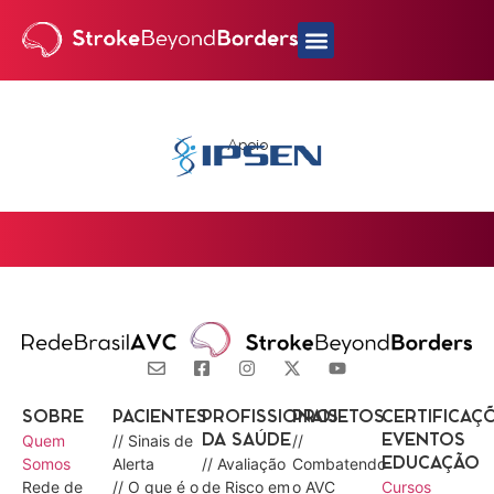
Apoio
SOBRE
PACIENTES
PROFISSIONAIS
PROJETOS
CERTIFICAÇ
Quem
// Sinais de
//
DA SAÚDE
EVENTOS
Somos
Alerta
// Avaliação
Combatendo
EDUCAÇÃO
Rede de
// O que é o
de Risco em
o AVC
Cursos