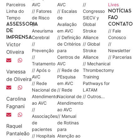
Parceiros
AVC
AVC
//
Lives
Linha do
// Fatores
// Escalas
Congresso
NOTÍCIAS
Tempo
de Risco
de
SIECV y
FAQ
//
Avaliação
Global
ASSESSORIA
CONTATO
Aneurisma
em AVC
Stroke
// Fale
DE
Cerebral
// Definição
Alliance
Conosco
IMPRENSA
Victor
//
de Critérios
// Global
//
Prevenção
para
Stroke
Newsletter
Oliveira
//
Centros de
Alliance
// Parcerias
Tratamento
AVC
// Mechanical
// Após o
// Rede de
Thrombectomy
Vanessa
AVC
PEsquisa
Training
de Oliveira
// Rede
em AVC
Pathways for
Nacional de
// Rede
LATAM
Atendimento
Nacional de
// Outros...
Carolina
ao AVC
Atendimento
Fagnani
//
ao AVC
Associações
// Manual
de
de Rotinas
Raquel
pacientes
para
Pantaleão
// Hospitais
Atenção ao