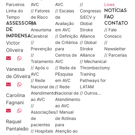
Parceiros
AVC
AVC
//
Lives
Linha do
// Fatores
// Escalas
Congresso
NOTÍCIAS
Tempo
de Risco
de
SIECV y
FAQ
//
Avaliação
Global
ASSESSORIA
CONTATO
Aneurisma
em AVC
Stroke
// Fale
DE
Cerebral
// Definição
Alliance
Conosco
IMPRENSA
Victor
//
de Critérios
// Global
//
Prevenção
para
Stroke
Newsletter
Oliveira
//
Centros de
Alliance
// Parcerias
Tratamento
AVC
// Mechanical
// Após o
// Rede de
Thrombectomy
Vanessa
AVC
PEsquisa
Training
de Oliveira
// Rede
em AVC
Pathways for
Nacional de
// Rede
LATAM
Atendimento
Nacional de
// Outros...
Carolina
ao AVC
Atendimento
Fagnani
//
ao AVC
Associações
// Manual
de
de Rotinas
Raquel
pacientes
para
Pantaleão
// Hospitais
Atenção ao