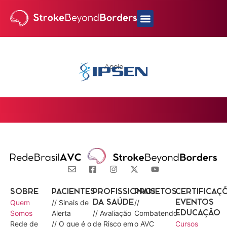
Apoio
SOBRE
PACIENTES
PROFISSIONAIS
PROJETOS
CERTIFICAÇ
Quem
// Sinais de
//
DA SAÚDE
EVENTOS
Somos
Alerta
// Avaliação
Combatendo
EDUCAÇÃO
Rede de
// O que é o
de Risco em
o AVC
Cursos