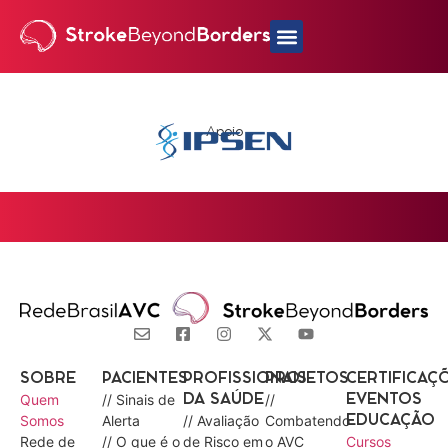
Apoio
SOBRE
PACIENTES
PROFISSIONAIS
PROJETOS
CERTIFICAÇ
Quem
// Sinais de
//
DA SAÚDE
EVENTOS
Somos
Alerta
// Avaliação
Combatendo
EDUCAÇÃO
Rede de
// O que é o
de Risco em
o AVC
Cursos