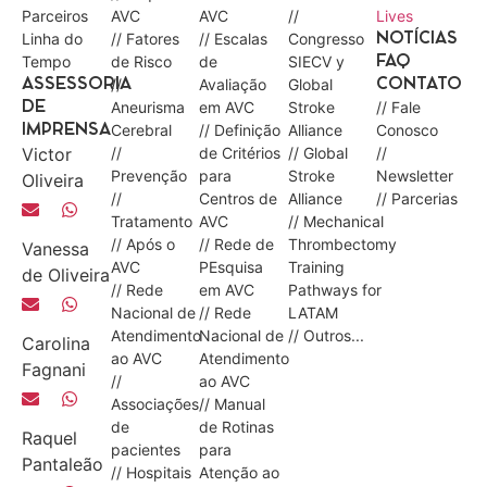
Parceiros
AVC
AVC
//
Lives
Linha do
// Fatores
// Escalas
Congresso
NOTÍCIAS
Tempo
de Risco
de
SIECV y
FAQ
//
Avaliação
Global
ASSESSORIA
CONTATO
Aneurisma
em AVC
Stroke
// Fale
DE
Cerebral
// Definição
Alliance
Conosco
IMPRENSA
Victor
//
de Critérios
// Global
//
Prevenção
para
Stroke
Newsletter
Oliveira
//
Centros de
Alliance
// Parcerias
Tratamento
AVC
// Mechanical
// Após o
// Rede de
Thrombectomy
Vanessa
AVC
PEsquisa
Training
de Oliveira
// Rede
em AVC
Pathways for
Nacional de
// Rede
LATAM
Atendimento
Nacional de
// Outros...
Carolina
ao AVC
Atendimento
Fagnani
//
ao AVC
Associações
// Manual
de
de Rotinas
Raquel
pacientes
para
Pantaleão
// Hospitais
Atenção ao