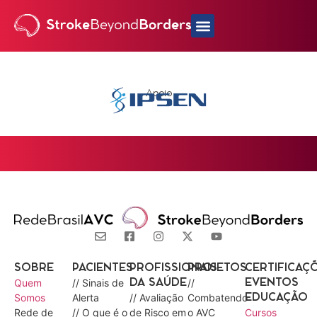
Apoio
SOBRE
PACIENTES
PROFISSIONAIS
PROJETOS
CERTIFICAÇ
Quem
// Sinais de
//
DA SAÚDE
EVENTOS
Somos
Alerta
// Avaliação
Combatendo
EDUCAÇÃO
Rede de
// O que é o
de Risco em
o AVC
Cursos