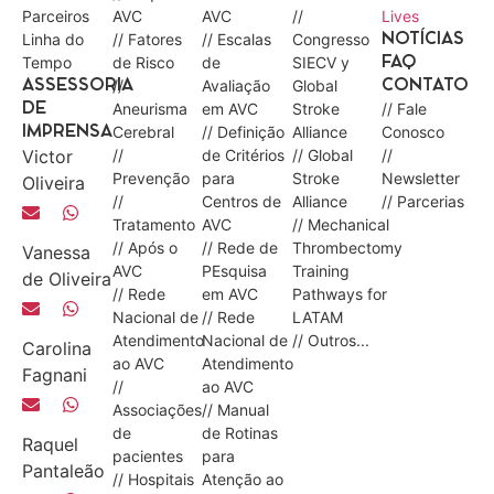
Parceiros
AVC
AVC
//
Lives
Linha do
// Fatores
// Escalas
Congresso
NOTÍCIAS
Tempo
de Risco
de
SIECV y
FAQ
//
Avaliação
Global
ASSESSORIA
CONTATO
Aneurisma
em AVC
Stroke
// Fale
DE
Cerebral
// Definição
Alliance
Conosco
IMPRENSA
Victor
//
de Critérios
// Global
//
Prevenção
para
Stroke
Newsletter
Oliveira
//
Centros de
Alliance
// Parcerias
Tratamento
AVC
// Mechanical
// Após o
// Rede de
Thrombectomy
Vanessa
AVC
PEsquisa
Training
de Oliveira
// Rede
em AVC
Pathways for
Nacional de
// Rede
LATAM
Atendimento
Nacional de
// Outros...
Carolina
ao AVC
Atendimento
Fagnani
//
ao AVC
Associações
// Manual
de
de Rotinas
Raquel
pacientes
para
Pantaleão
// Hospitais
Atenção ao