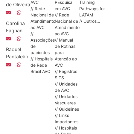
AVC
PEsquisa
Training
de Oliveira
// Rede
em AVC
Pathways for
Nacional de
// Rede
LATAM
Atendimento
Nacional de
// Outros...
Carolina
ao AVC
Atendimento
Fagnani
//
ao AVC
Associações
// Manual
de
de Rotinas
Raquel
pacientes
para
Pantaleão
// Hospitais
Atenção ao
de Rede
AVC
Brasil AVC
// Registros
SITS
// Unidades
de AVC
// Unidades
Vasculares
// Guidelines
// Links
Importantes
// Hospitais