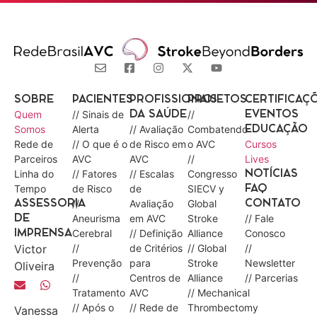
SOBRE
PACIENTES
PROFISSIONAIS
PROJETOS
CERTIFICAÇ
Quem
// Sinais de
//
DA SAÚDE
EVENTOS
Somos
Alerta
// Avaliação
Combatendo
EDUCAÇÃO
Rede de
// O que é o
de Risco em
o AVC
Cursos
Parceiros
AVC
AVC
//
Lives
Linha do
// Fatores
// Escalas
Congresso
NOTÍCIAS
Tempo
de Risco
de
SIECV y
FAQ
//
Avaliação
Global
ASSESSORIA
CONTATO
Aneurisma
em AVC
Stroke
// Fale
DE
Cerebral
// Definição
Alliance
Conosco
IMPRENSA
Victor
//
de Critérios
// Global
//
Prevenção
para
Stroke
Newsletter
Oliveira
//
Centros de
Alliance
// Parcerias
Tratamento
AVC
// Mechanical
// Após o
// Rede de
Thrombectomy
Vanessa