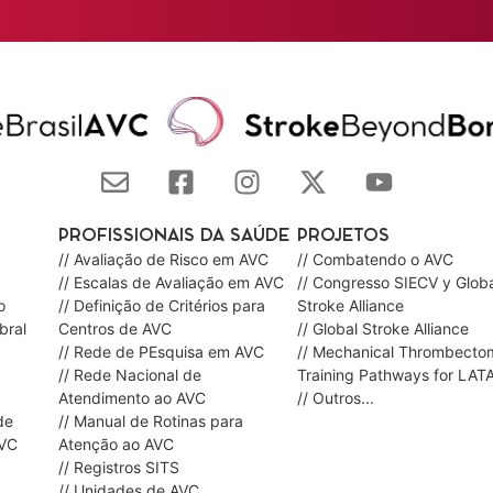
PROFISSIONAIS DA SAÚDE
PROJETOS
// Avaliação de Risco em AVC
// Combatendo o AVC
// Escalas de Avaliação em AVC
// Congresso SIECV y Globa
o
// Definição de Critérios para
Stroke Alliance
bral
Centros de AVC
// Global Stroke Alliance
// Rede de PEsquisa em AVC
// Mechanical Thrombecto
// Rede Nacional de
Training Pathways for LAT
Atendimento ao AVC
// Outros...
de
// Manual de Rotinas para
AVC
Atenção ao AVC
// Registros SITS
// Unidades de AVC