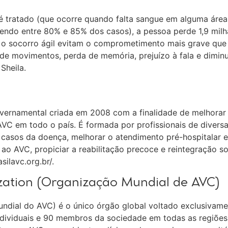
 tratado (que ocorre quando falta sangue em alguma área
ndo entre 80% e 85% dos casos), a pessoa perde 1,9 mil
s e o socorro ágil evitam o comprometimento mais grave qu
e movimentos, perda de memória, prejuízo à fala e diminu
Sheila.
vernamental criada em 2008 com a finalidade de melhorar
 AVC em todo o país. É formada por profissionais de divers
 casos da doença, melhorar o atendimento pré-hospitalar e
ao AVC, propiciar a reabilitação precoce e reintegração so
ilavc.org.br/.
zation (Organização Mundial de AVC)
ndial do AVC) é o único órgão global voltado exclusivame
dividuais e 90 membros da sociedade em todas as regiões