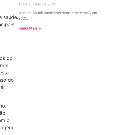
17 de outubro de 2025
Mais de 64 mil brasileiros morreram de AVC em
a saúde.
2025;
ncipais
Saiba Mais »
dos do
anos
esta
aso do
ta
mo.
tão
am o
origem