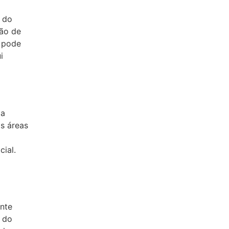
 do
hão de
e pode
i
 a
as áreas
cial.
nte
 do