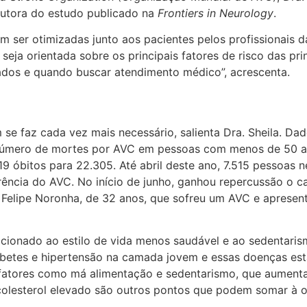
autora do estudo publicado na
Frontiers in Neurology
.
m ser otimizadas junto aos pacientes pelos profissionais d
eja orientada sobre os principais fatores de risco das pri
ados e quando buscar atendimento médico”, acrescenta.
 se faz cada vez mais necessário, salienta Dra. Sheila. Da
 número de mortes por AVC em pessoas com menos de 50 
9 óbitos para 22.305. Até abril deste ano, 7.515 pessoas n
rência do AVC. No início de junho, ganhou repercussão o c
o Felipe Noronha, de 32 anos, que sofreu um AVC e apresen
cionado ao estilo de vida menos saudável e ao sedentaris
abetes e hipertensão na camada jovem e essas doenças es
, fatores como má alimentação e sedentarismo, que aument
 colesterol elevado são outros pontos que podem somar à 