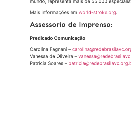
mundo, representa mais de 55.000 especialis
Mais informações em
world-stroke.org
.
Assessoria de Imprensa:
Predicado Comunicação
Carolina Fagnani –
carolina@redebrasilavc.or
Vanessa de Oliveira –
vanessa@redebrasilavc
Patrícia Soares –
patricia@redebrasilavc.org