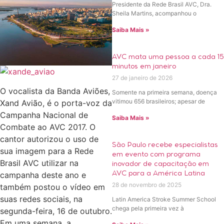
Presidente da Rede Brasil AVC, Dra.
Sheila Martins, acompanhou o
Saiba Mais »
AVC mata uma pessoa a cada 15
minutos em janeiro
27 de janeiro de 2026
O vocalista da Banda Aviões,
Somente na primeira semana, doença
vitimou 656 brasileiros; apesar de
Xand Avião, é o porta-voz da
Campanha Nacional de
Saiba Mais »
Combate ao AVC 2017. O
cantor autorizou o uso de
São Paulo recebe especialistas
sua imagem para a Rede
em evento com programa
Brasil AVC utilizar na
inovador de capacitação em
campanha deste ano e
AVC para a América Latina
28 de novembro de 2025
também postou o vídeo em
suas redes sociais, na
Latin America Stroke Summer School
chega pela primeira vez à
segunda-feira, 16 de outubro.
Em uma semana, a