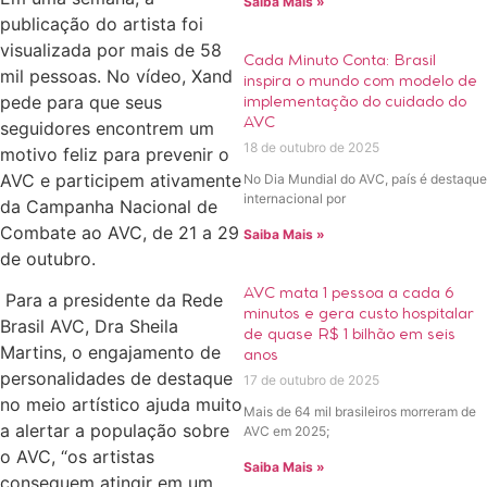
Saiba Mais »
publicação do artista foi
visualizada por mais de 58
Cada Minuto Conta: Brasil
mil pessoas. No vídeo, Xand
inspira o mundo com modelo de
pede para que seus
implementação do cuidado do
AVC
seguidores encontrem um
18 de outubro de 2025
motivo feliz para prevenir o
AVC e participem ativamente
No Dia Mundial do AVC, país é destaque
internacional por
da Campanha Nacional de
Combate ao AVC, de 21 a 29
Saiba Mais »
de outubro.
AVC mata 1 pessoa a cada 6
Para a presidente da Rede
minutos e gera custo hospitalar
Brasil AVC, Dra Sheila
de quase R$ 1 bilhão em seis
Martins, o engajamento de
anos
personalidades de destaque
17 de outubro de 2025
no meio artístico ajuda muito
Mais de 64 mil brasileiros morreram de
a alertar a população sobre
AVC em 2025;
o AVC, “os artistas
Saiba Mais »
conseguem atingir em um