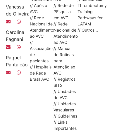
// Após o
// Rede de
Thrombectomy
Vanessa
AVC
PEsquisa
Training
de Oliveira
// Rede
em AVC
Pathways for
Nacional de
// Rede
LATAM
Atendimento
Nacional de
// Outros...
Carolina
ao AVC
Atendimento
Fagnani
//
ao AVC
Associações
// Manual
de
de Rotinas
Raquel
pacientes
para
Pantaleão
// Hospitais
Atenção ao
de Rede
AVC
Brasil AVC
// Registros
SITS
// Unidades
de AVC
// Unidades
Vasculares
// Guidelines
// Links
Importantes