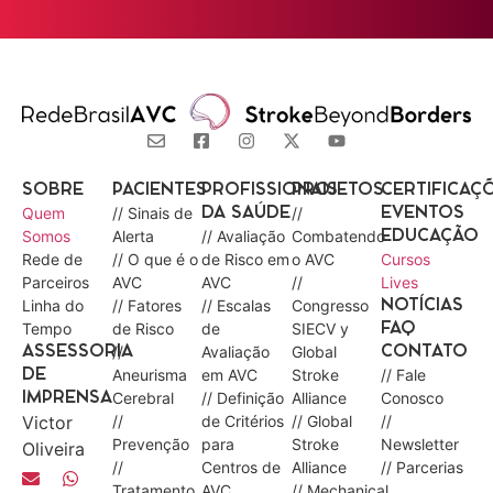
SOBRE
PACIENTES
PROFISSIONAIS
PROJETOS
CERTIFICAÇ
Quem
// Sinais de
//
DA SAÚDE
EVENTOS
Somos
Alerta
// Avaliação
Combatendo
EDUCAÇÃO
Rede de
// O que é o
de Risco em
o AVC
Cursos
Parceiros
AVC
AVC
//
Lives
Linha do
// Fatores
// Escalas
Congresso
NOTÍCIAS
Tempo
de Risco
de
SIECV y
FAQ
//
Avaliação
Global
ASSESSORIA
CONTATO
Aneurisma
em AVC
Stroke
// Fale
DE
Cerebral
// Definição
Alliance
Conosco
IMPRENSA
Victor
//
de Critérios
// Global
//
Prevenção
para
Stroke
Newsletter
Oliveira
//
Centros de
Alliance
// Parcerias
Tratamento
AVC
// Mechanical