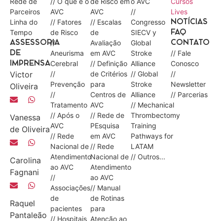
Rede de
// O que é o
de Risco em
o AVC
Cursos
Parceiros
AVC
AVC
//
Lives
Linha do
// Fatores
// Escalas
Congresso
NOTÍCIAS
Tempo
de Risco
de
SIECV y
FAQ
//
Avaliação
Global
ASSESSORIA
CONTATO
Aneurisma
em AVC
Stroke
// Fale
DE
Cerebral
// Definição
Alliance
Conosco
IMPRENSA
Victor
//
de Critérios
// Global
//
Prevenção
para
Stroke
Newsletter
Oliveira
//
Centros de
Alliance
// Parcerias
Tratamento
AVC
// Mechanical
// Após o
// Rede de
Thrombectomy
Vanessa
AVC
PEsquisa
Training
de Oliveira
// Rede
em AVC
Pathways for
Nacional de
// Rede
LATAM
Atendimento
Nacional de
// Outros...
Carolina
ao AVC
Atendimento
Fagnani
//
ao AVC
Associações
// Manual
de
de Rotinas
Raquel
pacientes
para
Pantaleão
// Hospitais
Atenção ao