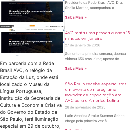
Presidente da Rede Brasil AVC, Dra.
Sheila Martins, acompanhou o
Saiba Mais »
AVC mata uma pessoa a cada 15
minutos em janeiro
27 de janeiro de 2026
Somente na primeira semana, doença
vitimou 656 brasileiros; apesar de
Em parceria com a Rede
Saiba Mais »
Brasil AVC, o relógio da
Estação da Luz, onde está
localizado o Museu da
São Paulo recebe especialistas
em evento com programa
Língua Portuguesa,
inovador de capacitação em
instituição da Secretaria de
AVC para a América Latina
Cultura e Economia Criativa
28 de novembro de 2025
do Governo do Estado de
Latin America Stroke Summer School
São Paulo, terá iluminação
chega pela primeira vez à
especial em 29 de outubro,