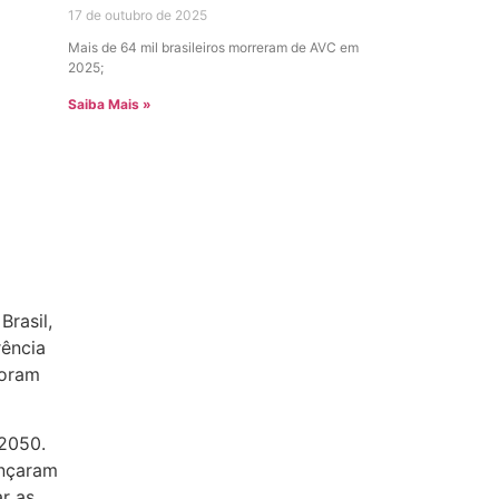
17 de outubro de 2025
Mais de 64 mil brasileiros morreram de AVC em
2025;
Saiba Mais »
rasil,
rência
foram
 2050.
ançaram
r as