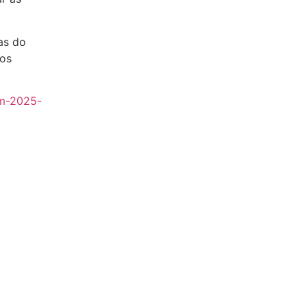
as do
mos
em-2025-