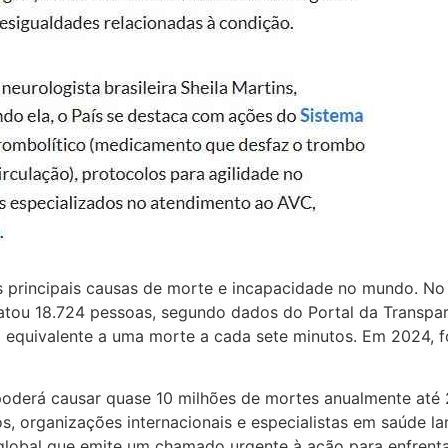
 principais causas de morte e incapacidade no mundo. No B
 matou 18.724 pessoas, segundo dados do Portal da Transpa
 o equivalente a uma morte a cada sete minutos. Em 2024, 
poderá causar quase 10 milhões de mortes anualmente até
s, organizações internacionais e especialistas em saúde l
 global que emite um chamado urgente à ação para enfrenta