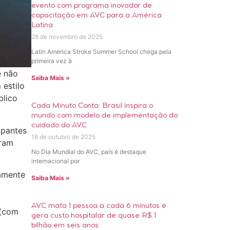
evento com programa inovador de
capacitação em AVC para a América
Latina
28 de novembro de 2025
Latin America Stroke Summer School chega pela
primeira vez à
e não
Saiba Mais »
estilo
blico
Cada Minuto Conta: Brasil inspira o
mundo com modelo de implementação do
cuidado do AVC
ipantes
18 de outubro de 2025
oram
No Dia Mundial do AVC, país é destaque
internacional por
damente
Saiba Mais »
o
AVC mata 1 pessoa a cada 6 minutos e
 (com
gera custo hospitalar de quase R$ 1
bilhão em seis anos