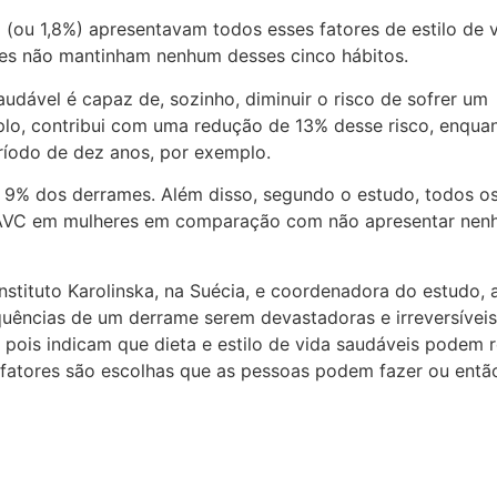
 (ou 1,8%) apresentavam todos esses fatores de estilo de 
eres não mantinham nenhum desses cinco hábitos.
udável é capaz de, sozinho, diminuir o risco de sofrer um
plo, contribui com uma redução de 13% desse risco, enqua
íodo de dez anos, por exemplo.
ir 9% dos derrames. Além disso, segundo o estudo, todos o
e AVC em mulheres em comparação com não apresentar ne
stituto Karolinska, na Suécia, e coordenadora do estudo, 
quências de um derrame serem devastadoras e irreversíveis
pois indicam que dieta e estilo de vida saudáveis podem r
 fatores são escolhas que as pessoas podem fazer ou entã