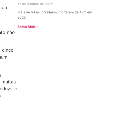
17 de outubro de 2025
vida
Mais de 64 mil brasileiros morreram de AVC em
2025;
Saiba Mais »
nto não
s cinco
nhum
a
 muitas
eduzir o
o