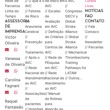
Rede de
// O que é o
de Risco em
o AVC
Cursos
Parceiros
AVC
AVC
//
Lives
Linha do
// Fatores
// Escalas
Congresso
NOTÍCIAS
Tempo
de Risco
de
SIECV y
FAQ
//
Avaliação
Global
ASSESSORIA
CONTATO
Aneurisma
em AVC
Stroke
// Fale
DE
Cerebral
// Definição
Alliance
Conosco
IMPRENSA
Victor
//
de Critérios
// Global
//
Prevenção
para
Stroke
Newsletter
Oliveira
//
Centros de
Alliance
// Parcerias
Tratamento
AVC
// Mechanical
// Após o
// Rede de
Thrombectomy
Vanessa
AVC
PEsquisa
Training
de Oliveira
// Rede
em AVC
Pathways for
Nacional de
// Rede
LATAM
Atendimento
Nacional de
// Outros...
Carolina
ao AVC
Atendimento
Fagnani
//
ao AVC
Associações
// Manual
de
de Rotinas
Raquel
pacientes
para
Pantaleão
// Hospitais
Atenção ao