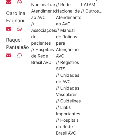
Nacional de
// Rede
LATAM
Atendimento
Nacional de
// Outros...
Carolina
ao AVC
Atendimento
Fagnani
//
ao AVC
Associações
// Manual
de
de Rotinas
Raquel
pacientes
para
Pantaleão
// Hospitais
Atenção ao
de Rede
AVC
Brasil AVC
// Registros
SITS
// Unidades
de AVC
// Unidades
Vasculares
// Guidelines
// Links
Importantes
// Hospitais
da Rede
Brasil AVC