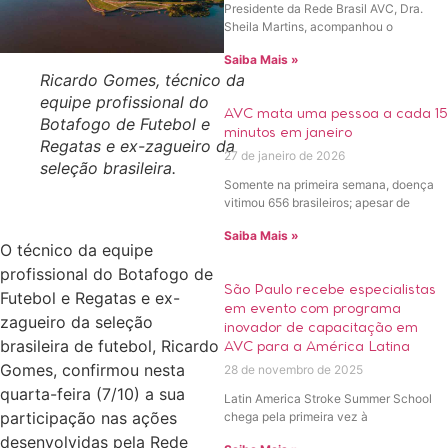
Presidente da Rede Brasil AVC, Dra.
Sheila Martins, acompanhou o
Saiba Mais »
Ricardo Gomes, técnico da
equipe profissional do
AVC mata uma pessoa a cada 15
Botafogo de Futebol e
minutos em janeiro
Regatas e ex-zagueiro da
27 de janeiro de 2026
seleção brasileira.
Somente na primeira semana, doença
vitimou 656 brasileiros; apesar de
Saiba Mais »
O técnico da equipe
profissional do Botafogo de
São Paulo recebe especialistas
Futebol e Regatas e ex-
em evento com programa
zagueiro da seleção
inovador de capacitação em
brasileira de futebol, Ricardo
AVC para a América Latina
Gomes, confirmou nesta
28 de novembro de 2025
quarta-feira (7/10) a sua
Latin America Stroke Summer School
participação nas ações
chega pela primeira vez à
desenvolvidas pela Rede