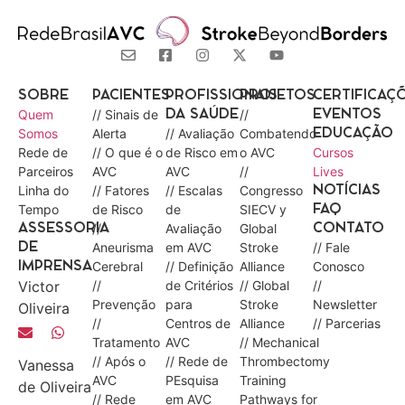
SOBRE
PACIENTES
PROFISSIONAIS
PROJETOS
CERTIFICAÇ
Quem
// Sinais de
//
DA SAÚDE
EVENTOS
Somos
Alerta
// Avaliação
Combatendo
EDUCAÇÃO
Rede de
// O que é o
de Risco em
o AVC
Cursos
Parceiros
AVC
AVC
//
Lives
Linha do
// Fatores
// Escalas
Congresso
NOTÍCIAS
Tempo
de Risco
de
SIECV y
FAQ
//
Avaliação
Global
ASSESSORIA
CONTATO
Aneurisma
em AVC
Stroke
// Fale
DE
Cerebral
// Definição
Alliance
Conosco
IMPRENSA
Victor
//
de Critérios
// Global
//
Prevenção
para
Stroke
Newsletter
Oliveira
//
Centros de
Alliance
// Parcerias
Tratamento
AVC
// Mechanical
// Após o
// Rede de
Thrombectomy
Vanessa
AVC
PEsquisa
Training
de Oliveira
// Rede
em AVC
Pathways for