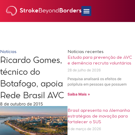
Notícias
Notícias recentes
Estudo para prevenção de AVC
Ricardo Gomes,
e demência recruta voluntários
28 de julho de 2026
técnico do
Pesquisa analisará os efeitos de
Botafogo, apoia
polipílula em pessoas que possuem
Rede Brasil AVC
Saiba Mais »
8 de outubro de 2015
Brasil apresenta na Alemanha
estratégias de inovação para
fortalecer o SUS
6 de março de 2026