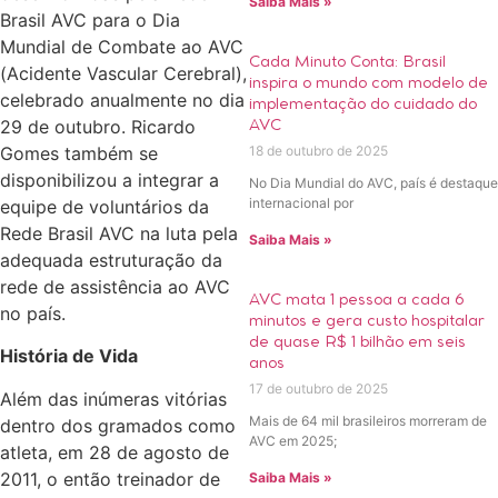
Saiba Mais »
Brasil AVC para o Dia
Mundial de Combate ao AVC
Cada Minuto Conta: Brasil
(Acidente Vascular Cerebral),
inspira o mundo com modelo de
celebrado anualmente no dia
implementação do cuidado do
29 de outubro. Ricardo
AVC
Gomes também se
18 de outubro de 2025
disponibilizou a integrar a
No Dia Mundial do AVC, país é destaque
internacional por
equipe de voluntários da
Rede Brasil AVC na luta pela
Saiba Mais »
adequada estruturação da
rede de assistência ao AVC
AVC mata 1 pessoa a cada 6
no país.
minutos e gera custo hospitalar
de quase R$ 1 bilhão em seis
História de Vida
anos
17 de outubro de 2025
Além das inúmeras vitórias
Mais de 64 mil brasileiros morreram de
dentro dos gramados como
AVC em 2025;
atleta, em 28 de agosto de
2011, o então treinador de
Saiba Mais »