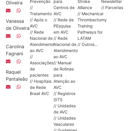
Prevenção
para
Stroke
Newsletter
Oliveira
//
Centros de
Alliance
// Parcerias
Tratamento
AVC
// Mechanical
// Após o
// Rede de
Thrombectomy
Vanessa
AVC
PEsquisa
Training
de Oliveira
// Rede
em AVC
Pathways for
Nacional de
// Rede
LATAM
Atendimento
Nacional de
// Outros...
Carolina
ao AVC
Atendimento
Fagnani
//
ao AVC
Associações
// Manual
de
de Rotinas
Raquel
pacientes
para
Pantaleão
// Hospitais
Atenção ao
de Rede
AVC
Brasil AVC
// Registros
SITS
// Unidades
de AVC
// Unidades
Vasculares
// Guidelines