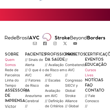
SOBRE
PACIENTES
PROFISSIONAIS
PROJETOS
CERTIFICAÇ
Quem
// Sinais de
//
DA SAÚDE
EVENTOS
Somos
Alerta
// Avaliação
Combatendo
EDUCAÇÃO
Rede de
// O que é o
de Risco em
o AVC
Cursos
Parceiros
AVC
AVC
//
Lives
Linha do
// Fatores
// Escalas
Congresso
NOTÍCIAS
Tempo
de Risco
de
SIECV y
FAQ
//
Avaliação
Global
ASSESSORIA
CONTATO
Aneurisma
em AVC
Stroke
// Fale
DE
Cerebral
// Definição
Alliance
Conosco
IMPRENSA
Victor
//
de Critérios
// Global
//