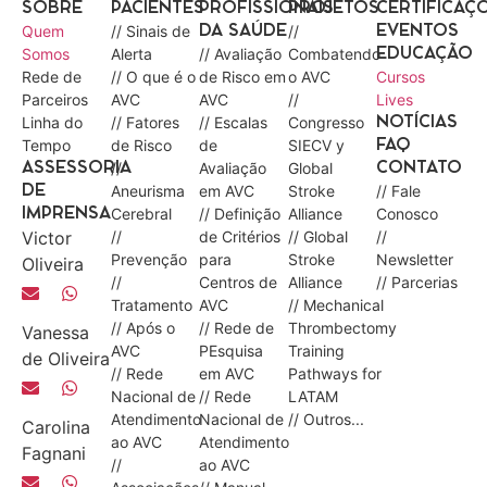
SOBRE
PACIENTES
PROFISSIONAIS
PROJETOS
CERTIFICAÇ
Quem
// Sinais de
//
DA SAÚDE
EVENTOS
Somos
Alerta
// Avaliação
Combatendo
EDUCAÇÃO
Rede de
// O que é o
de Risco em
o AVC
Cursos
Parceiros
AVC
AVC
//
Lives
Linha do
// Fatores
// Escalas
Congresso
NOTÍCIAS
Tempo
de Risco
de
SIECV y
FAQ
//
Avaliação
Global
ASSESSORIA
CONTATO
Aneurisma
em AVC
Stroke
// Fale
DE
Cerebral
// Definição
Alliance
Conosco
IMPRENSA
Victor
//
de Critérios
// Global
//
Prevenção
para
Stroke
Newsletter
Oliveira
//
Centros de
Alliance
// Parcerias
Tratamento
AVC
// Mechanical
// Após o
// Rede de
Thrombectomy
Vanessa
AVC
PEsquisa
Training
de Oliveira
// Rede
em AVC
Pathways for
Nacional de
// Rede
LATAM
Atendimento
Nacional de
// Outros...
Carolina
ao AVC
Atendimento
Fagnani
//
ao AVC