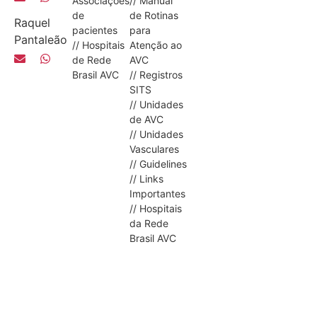
Associações
// Manual
de
de Rotinas
Raquel
pacientes
para
Pantaleão
// Hospitais
Atenção ao
de Rede
AVC
Brasil AVC
// Registros
SITS
// Unidades
de AVC
// Unidades
Vasculares
// Guidelines
// Links
Importantes
// Hospitais
da Rede
Brasil AVC