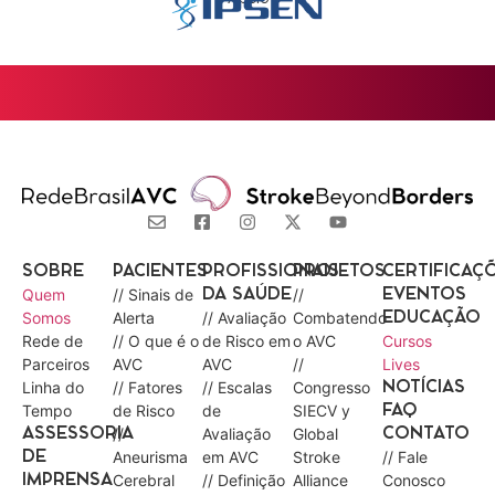
SOBRE
PACIENTES
PROFISSIONAIS
PROJETOS
CERTIFICAÇ
Quem
// Sinais de
//
DA SAÚDE
EVENTOS
Somos
Alerta
// Avaliação
Combatendo
EDUCAÇÃO
Rede de
// O que é o
de Risco em
o AVC
Cursos
Parceiros
AVC
AVC
//
Lives
Linha do
// Fatores
// Escalas
Congresso
NOTÍCIAS
Tempo
de Risco
de
SIECV y
FAQ
//
Avaliação
Global
ASSESSORIA
CONTATO
Aneurisma
em AVC
Stroke
// Fale
DE
Cerebral
// Definição
Alliance
Conosco
IMPRENSA