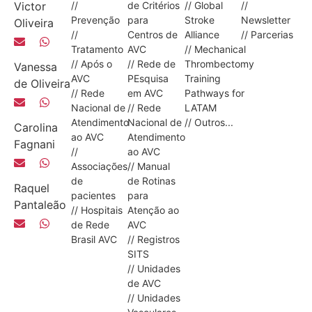
Victor
//
de Critérios
// Global
//
Prevenção
para
Stroke
Newsletter
Oliveira
//
Centros de
Alliance
// Parcerias
Tratamento
AVC
// Mechanical
// Após o
// Rede de
Thrombectomy
Vanessa
AVC
PEsquisa
Training
de Oliveira
// Rede
em AVC
Pathways for
Nacional de
// Rede
LATAM
Atendimento
Nacional de
// Outros...
Carolina
ao AVC
Atendimento
Fagnani
//
ao AVC
Associações
// Manual
de
de Rotinas
Raquel
pacientes
para
Pantaleão
// Hospitais
Atenção ao
de Rede
AVC
Brasil AVC
// Registros
SITS
// Unidades
de AVC
// Unidades