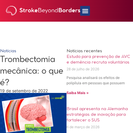
Notícias
Notícias recentes
Estudo para prevenção de AVC
Trombectomia
e demência recruta voluntários
28 de julho de 2026
mecânica: o que
Pesquisa analisará os efeitos de
é?
polipílula em pessoas que possuem
19 de setembro de 2022
Saiba Mais »
Brasil apresenta na Alemanha
estratégias de inovação para
fortalecer o SUS
6 de março de 2026