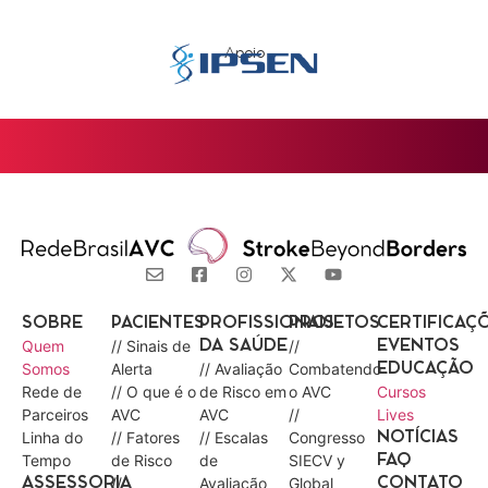
Apoio
SOBRE
PACIENTES
PROFISSIONAIS
PROJETOS
CERTIFICAÇ
Quem
// Sinais de
//
DA SAÚDE
EVENTOS
Somos
Alerta
// Avaliação
Combatendo
EDUCAÇÃO
Rede de
// O que é o
de Risco em
o AVC
Cursos
Parceiros
AVC
AVC
//
Lives
Linha do
// Fatores
// Escalas
Congresso
NOTÍCIAS
Tempo
de Risco
de
SIECV y
FAQ
//
Avaliação
Global
ASSESSORIA
CONTATO