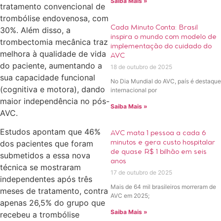
Saiba Mais »
tratamento convencional de
trombólise endovenosa, com
Cada Minuto Conta: Brasil
30%. Além disso, a
inspira o mundo com modelo de
trombectomia mecânica traz
implementação do cuidado do
melhora à qualidade de vida
AVC
do paciente, aumentando a
18 de outubro de 2025
sua capacidade funcional
No Dia Mundial do AVC, país é destaque
(cognitiva e motora), dando
internacional por
maior independência no pós-
Saiba Mais »
AVC.
Estudos apontam que 46%
AVC mata 1 pessoa a cada 6
dos pacientes que foram
minutos e gera custo hospitalar
de quase R$ 1 bilhão em seis
submetidos a essa nova
anos
técnica se mostraram
17 de outubro de 2025
independentes após três
Mais de 64 mil brasileiros morreram de
meses de tratamento, contra
AVC em 2025;
apenas 26,5% do grupo que
Saiba Mais »
recebeu a trombólise