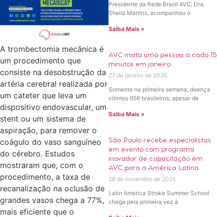
Presidente da Rede Brasil AVC, Dra.
Sheila Martins, acompanhou o
Saiba Mais »
A trombectomia mecânica é
AVC mata uma pessoa a cada 15
um procedimento que
minutos em janeiro
consiste na desobstrução da
27 de janeiro de 2026
artéria cerebral realizada por
Somente na primeira semana, doença
um cateter que leva um
vitimou 656 brasileiros; apesar de
dispositivo endovascular, um
Saiba Mais »
stent ou um sistema de
aspiração, para remover o
coágulo do vaso sanguíneo
São Paulo recebe especialistas
em evento com programa
do cérebro. Estudos
inovador de capacitação em
mostraram que, com o
AVC para a América Latina
procedimento, a taxa de
28 de novembro de 2025
recanalização na oclusão de
Latin America Stroke Summer School
grandes vasos chega a 77%,
chega pela primeira vez à
mais eficiente que o