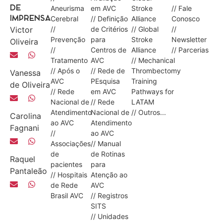
Aneurisma
em AVC
Stroke
// Fale
DE
Cerebral
// Definição
Alliance
Conosco
IMPRENSA
Victor
//
de Critérios
// Global
//
Prevenção
para
Stroke
Newsletter
Oliveira
//
Centros de
Alliance
// Parcerias
Tratamento
AVC
// Mechanical
// Após o
// Rede de
Thrombectomy
Vanessa
AVC
PEsquisa
Training
de Oliveira
// Rede
em AVC
Pathways for
Nacional de
// Rede
LATAM
Atendimento
Nacional de
// Outros...
Carolina
ao AVC
Atendimento
Fagnani
//
ao AVC
Associações
// Manual
de
de Rotinas
Raquel
pacientes
para
Pantaleão
// Hospitais
Atenção ao
de Rede
AVC
Brasil AVC
// Registros
SITS
// Unidades