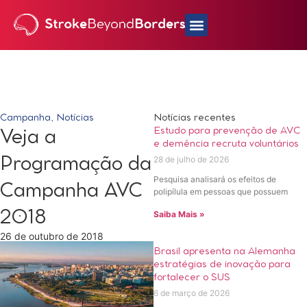
Campanha
,
Notícias
Notícias recentes
Estudo para prevenção de AVC
Veja a
e demência recruta voluntários
28 de julho de 2026
Programação da
Pesquisa analisará os efeitos de
Campanha AVC
polipílula em pessoas que possuem
2018
Saiba Mais »
26 de outubro de 2018
Brasil apresenta na Alemanha
estratégias de inovação para
fortalecer o SUS
6 de março de 2026