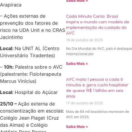
Saiba Mais »
Arapiraca
– Ações externas de
Cada Minuto Conta: Brasil
inspira o mundo com modelo de
prevenção dos fatores de
implementação do cuidado do
risco na UDA Unit e no CRAS
AVC
Jacintinho
18 de outubro de 2025
Local:
Na UNIT AL (Centro
No Dia Mundial do AVC, país é destaque
internacional por
Universitário Tiradentes)
Saiba Mais »
–
10h:
Palestra sobre o AVC
(palestrante: Fisioterapeuta
AVC mata 1 pessoa a cada 6
Marcus Vinícius)
minutos e gera custo hospitalar
de quase R$ 1 bilhão em seis
Local:
Hospital do Açúcar
anos
25/10 –
Ação externa de
17 de outubro de 2025
conscientização em escolas:
Mais de 64 mil brasileiros morreram de
AVC em 2025;
Colégio Jean Piaget (Cruz
das Almas) e Colégio
Saiba Mais »
Antônio Rego Barros