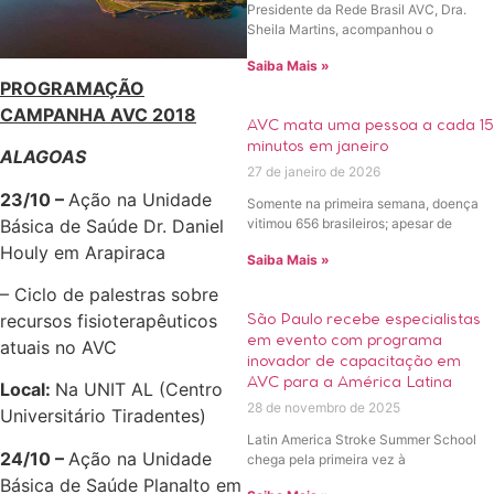
Presidente da Rede Brasil AVC, Dra.
Sheila Martins, acompanhou o
Saiba Mais »
PROGRAMAÇÃO
CAMPANHA AVC 2018
AVC mata uma pessoa a cada 15
minutos em janeiro
ALAGOAS
27 de janeiro de 2026
23/10 –
Ação na Unidade
Somente na primeira semana, doença
Básica de Saúde Dr. Daniel
vitimou 656 brasileiros; apesar de
Houly em Arapiraca
Saiba Mais »
– Ciclo de palestras sobre
recursos fisioterapêuticos
São Paulo recebe especialistas
em evento com programa
atuais no AVC
inovador de capacitação em
AVC para a América Latina
Local:
Na UNIT AL (Centro
28 de novembro de 2025
Universitário Tiradentes)
Latin America Stroke Summer School
24/10 –
Ação na Unidade
chega pela primeira vez à
Básica de Saúde Planalto em